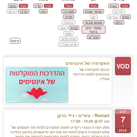
הכל
זוגות
הכל
הכל
הכל
עדין
הכל
צפון
יחידים
מספר שעות
פסטיבל
נועז
מרכז
דרום
נשים
גברים
יום
סדנה
כולם
מפגש שבועי
הרצאה
מספר ימים
קורס
אחר
ברצף
טקס
סופ״ש
קורס VOD
איפוס
ארוע אונליין
האקדמיה של אינטימים
VOD
הכנסו לאקדמיה של
אינטימים למגוון הדרכות
אונליין
אוג
Restart - צעדים / גילי ברקן
7
אוג 07 @ 10:00 - 17:00
ו
מסע חקירה טנטרי ריטריט לזוגות הסקרנים לגלות את הקסמים של
2026
עולם הטנטרה ורוצים לחוות את צעדיהם הראשונים בתחום בסדנה
רכה ובמרחב בטוח. הזמנה לזוגות המבקשים להעמיק את הקשר,