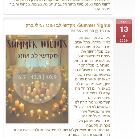
לחוות רכות ואינטימיות מתוך הקשבה, תנועה, נשימה, נוכחות וחיבור
פנימי והדדי.
אוג
Summer Nights- מקדשי לב ועונג / גילי ברקן
13
אוג 13 @ 19:30 - 23:55
ה
מקדש טנטרי מונחה,
2026
באיזון מגדרי, בתל אביב.
מרחב של מיניות מודעת
שבו נוכל לחקור את
עצמנו באמצעות מגע
עם אחרים. מרחב מוחזק
ומונחה בו נוכל להכיר
את הדפוסים שעולים בנו
במפגש עם המין השני,
כשאנחנו פוגשים עיניים,
חיוך, מגע. מה קורה לנו
כשאנו חווים דחיה? מה
קורה לנו כשאנחנו
מעוניינים ליזום
קשר/מגע? מה קורה לנו
כשמשהו לא מדוייק לנו?
איך זה מרגיש? איך
אנחנו פועלים? זהו
מרחב איטי ועמוק של
נוכחות, הקשבה
והסכמה. מרחב שמזמין להרפות, להסיר שליטה ולחקור את עצמנו
דרך התמסרות רכה ובטוחה.