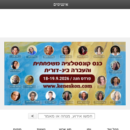
אינטימים
אינטימים
שער חדש לעולם האינטימיות המינית
Search
for:
קהל יעד
זמן
סוג ארוע
נועזות
מיקום