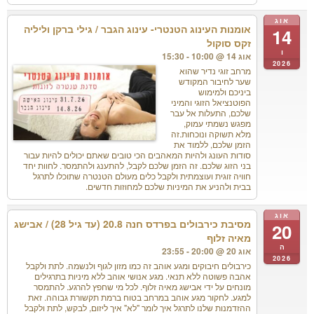
אוג
אומנות העינוג הטנטרי- עינוג הגבר / גילי ברקן וליליה
14
זקס סוקול
ו
אוג 14 @ 10:00 - 15:30
2026
מרחב זוגי נדיר שהוא
שער לחיבור המקודש
ביניכם ולמימוש
הפוטנציאל הזוגי והמיני
שלכם, התעלות אל עבר
מפגש נשמתי עמוק,
מלא תשוקה ונוכחות. ​זה
הזמן שלכם, ללמוד את
סודות העונג ולהיות המאהבים הכי טובים שאתם יכולים להיות עבור
בני הזוג שלכם. ‏‎זה הזמן שלכם לקבל, להתענג ולהתמסר. לחוות יחד
חוויה זוגית ועוצמתית ולקבל כלים מעולם הטנטרה שתוכלו לתרגל
בבית ולהניע את המיניות שלכם למחוזות חדשים.
אוג
מסיבת כירבולים בפרדס חנה 20.8 (עד גיל 28) / אבישג
20
מאיה זלוף
ה
אוג 20 @ 20:00 - 23:55
2026
כירבולים חיבוקים ומגע אוהב זה כמו מזון לגוף ולנשמה. לתת ולקבל
אהבה פשוטה ללא תנאי. מגע אנושי אוהב ללא מיניות בתרגילים
מונחים על ידי אבישג מאיה זלוף. לכל מי שחפץ להרגע. להתמסר
למגע. לחקור מגע אוהב במרחב בטוח ברמת תקשורת גבוהה. זאת
ההזדמנות שלנו לתרגל איך לומר "לא" איך ליזום, לבקש, לתת ולקבל