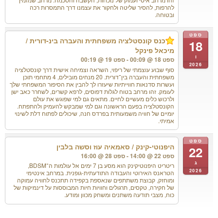
להרפות, להסיר שליטה ולחקור את עצמנו דרך התמסרות רכה
ובטוחה.
ספט
כנס קונסטלציה משפחתית והעברה בינ-דורית /
18
מיכאל פינקל
ו
ספט 18 @ 00:09 - ספט 19 @ 00:19
2026
סוף שבוע עוצמתי של ריפוי, השראה וצמיחה אישית דרך קונסטלציה
משפחתית והעברה בין־דורית. 20 מנחים מובילים, 4 מתחמי תוכן
ועשרות סדנאות חווייתיות שיעזרו לך להבין את הסיפור המשפחתי שלך
לעומק. זהו מרחב בטוח לגלות דפוסים, לרפא קשרים, לשחרר כאב ישן
ולרכוש כלים מעשיים לחיים. מתאים גם למי שפוגש את עולם
הקונסטלציה בפעם הראשונה וגם למי שמבקש להעמיק ולהתפתח.
יומיים של חוויה משמעותית בפרדס חנה, שיכולים לפתוח דלת לשינוי
אמיתי.
ספט
היפנוטי-קינק / סאמאיה עוז וסשה בלבין
22
ספט 22 @ 14:00 - ספט 28 @ 16:00
ג
ריטריט היפנוטיקינק הוא מסע בן 7 ימים אל עולמות ה־BDSM,
2026
הטראנס האירוטי והעבודה התודעתית-גופנית. במרחב אינטימי
ומוחזק, קבוצת משתתפים שנאספת בקפידה תתכנס לחוויה עמוקה
של חקירה, טקסים, תרגולים וחוויות חיות המבוססות על דינמיקות של
כוח, מצבי תודעה משתנים ומשחק מכוון ומודע.