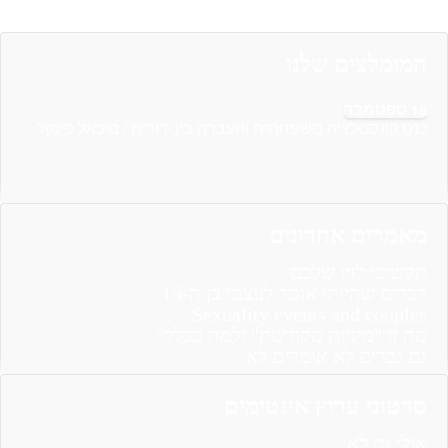
המומלצים שלנו
ספטמבר
18
כנס קונסטלציה משפחתית והעברה בינ-דורית / מיכאל פינקל
מאמרים אחרונים
תקשיבו לזין שלכם
דברים שהייתי אומר לעצמי בן ה-15
Sexuality events and couples
מה זו "מיניות מקודשת" ולמה בכלל?
גם גברים לא אומרים לא
סרטוני ערוץ אינטימים
אולי זה לא