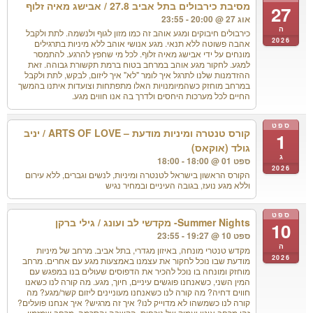
מסיבת כירבולים בתל אביב 27.8 / אבישג מאיה זלוף
27
אוג 27 @ 20:00 - 23:55
ה
כירבולים חיבוקים ומגע אוהב זה כמו מזון לגוף ולנשמה. לתת ולקבל
2026
אהבה פשוטה ללא תנאי. מגע אנושי אוהב ללא מיניות בתרגילים
מונחים על ידי אבישג מאיה זלוף. לכל מי שחפץ להרגע. להתמסר
למגע. לחקור מגע אוהב במרחב בטוח ברמת תקשורת גבוהה. זאת
ההזדמנות שלנו לתרגל איך לומר "לא" איך ליזום, לבקש, לתת ולקבל
במרחב מוחזק כשהמיומנויות האלו מתפתחות וצועדות איתנו בהמשך
החיים לכל מערכות היחסים ולדרך בה אנו חווים מגע.
ספט
קורס טנטרה ומיניות מודעת – ARTS OF LOVE / יניב
1
גולד (אוקאס)
ג
ספט 01 @ 18:00 - 18:00
2026
הקורס הראשון בישראל לטנטרה ומיניות, לנשים וגברים, ללא עירום
וללא מגע נועז, בגובה העיניים ובמחיר נגיש
ספט
Summer Nights- מקדשי לב ועונג / גילי ברקן
10
ספט 10 @ 19:27 - 23:55
ה
מקדש טנטרי מונחה, באיזון מגדרי, בתל אביב. מרחב של מיניות
2026
מודעת שבו נוכל לחקור את עצמנו באמצעות מגע עם אחרים. מרחב
מוחזק ומונחה בו נוכל להכיר את הדפוסים שעולים בנו במפגש עם
המין השני, כשאנחנו פוגשים עיניים, חיוך, מגע. מה קורה לנו כשאנו
חווים דחיה? מה קורה לנו כשאנחנו מעוניינים ליזום קשר/מגע? מה
קורה לנו כשמשהו לא מדוייק לנו? איך זה מרגיש? איך אנחנו פועלים?
זהו מרחב איטי ועמוק של נוכחות, הקשבה והסכמה. מרחב שמזמין