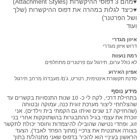
♥מהם 3 דפוסי ההיקשרות (Attachment Styles)
♥כיצד לגלות במהרה את דפוס ההיקשרות (שלך
ושל הפרטנר)
ועוד
איזון מגדרי
דרוש איזון מגדרי
רמת נועזות
לא כולל ערום, תירגול עם פרטנרים מתחלפים
אפיון האירוע
סדנת תקשורת אינטימית, רטריט, ג'ם/ מעבדה/ מרחב תירגול
מידע נוסף
בתחילת דרכי, לקח לי כ- 10 שנות התנסויות בקשרים עד
שהצלחתי ליצור מערכת זוגית כנה, עמוקה ובטוחה
(שהחזיקה 17 שנים ואיתו גם הקמתי בית וילדים). אני
זוכרת את עצמי בגיל ההתבגרות בהשתוקקות אחרי בני
זוג, ופחדי נטישה שהובילו להיצמדות וחוסר יכולת לתקשר
בצורה אותנטית את צרכיי (מתוך הפחד לאבד). הצעד
הראשון בעיניי הוא להכיר בדפוס שאני מתנהל/ת בתוך