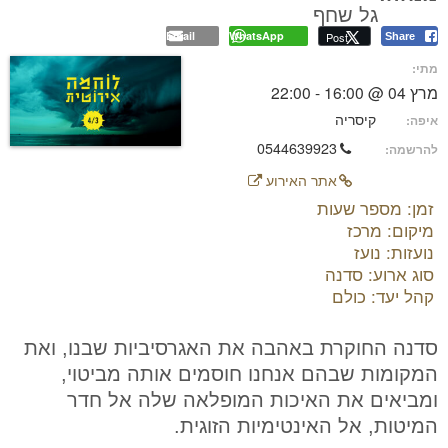
גל שחף
Email
WhatsApp
Post
Share
מתי:
מרץ 04 @ 16:00 - 22:00
קיסריה
איפה:
0544639923
להרשמה:
אתר האירוע
זמן: מספר שעות
מיקום: מרכז
נועזות: נועז
סוג ארוע: סדנה
קהל יעד: כולם
סדנה החוקרת באהבה את האגרסיביות שבנו, ואת
המקומות שבהם אנחנו חוסמים אותה מביטוי,
ומביאים את האיכות המופלאה שלה אל חדר
המיטות, אל האינטימיות הזוגית.