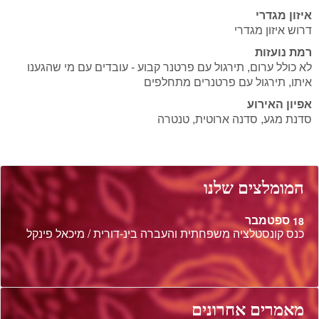
איזון מגדרי
דרוש איזון מגדרי
רמת נועזות
לא כולל ערום, תירגול עם פרטנר קבוע - עובדים עם מי שהגענו
איתו, תירגול עם פרטנרים מתחלפים
אפיון האירוע
סדנת מגע, סדנה ארוטית, טנטרה
המומלצים שלנו
ספטמבר
18
כנס קונסטלציה משפחתית והעברה בינ-דורית / מיכאל פינקל
מאמרים אחרונים