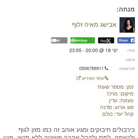
מנחה:
אבישג מאיה זלוף
Email
WhatsApp
Post
Share
יוני 18 @ 20:00 - 23:55
מתי:
איפה:
0506789911
להרשמה:
אתר האירוע
זמן: מספר שעות
מיקום: מרכז
נועזות: עדין
סוג ארוע: סדנה
קהל יעד: כולם
כירבולים חיבוקים ומגע אוהב זה כמו מזון לגוף
ולנשמה. לתת ולקבל אהבה פשוטה ללא תנאי. מגע