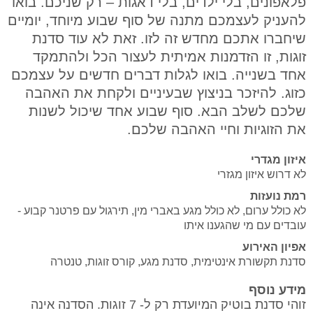
פלאפונים, בלי ילדים, בלי דאגות – רק שניכם. בואו
להעניק לעצמכם מתנה של סוף שבוע מיוחד, יומיים
שיחברו אתכם מחדש זה לזו. זאת לא עוד סדנת
זוגות, זו הזדמנות אמיתית לעצור הכל ולהתמקד
אחד בשנייה. בואו לגלות דברים חדשים על עצמכם
כזוג. להיזכר בניצוץ שבעיניים ולקחת את האהבה
שלכם לשלב הבא. סוף שבוע אחד שיכול לשנות
את הזוגיות וחיי האהבה שלכם.
איזון מגדרי
לא דרוש איזון מגזרי
רמת נועזות
לא כולל ערום, לא כולל מגע באברי מין, תירגול עם פרטנר קבוע -
עובדים עם מי שהגענו איתו
אפיון האירוע
סדנת תקשורת אינטימית, סדנת מגע, קורס זוגות, טנטרה
מידע נוסף
זוהי סדנת בוטיק המיועדת רק ל- 7 זוגות. הסדנה אינה