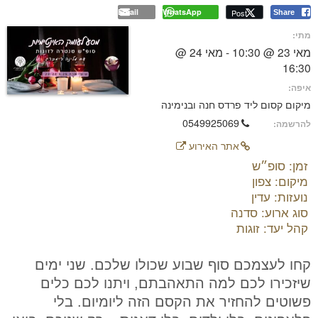
Email
WhatsApp
Post
Share
מתי:
מאי 23 @ 10:30 - מאי 24 @
16:30
איפה:
מיקום קסום ליד פרדס חנה ובנימינה
0549925069
להרשמה:
אתר האירוע
זמן: סופ״ש
מיקום: צפון
נועזות: עדין
סוג ארוע: סדנה
קהל יעד: זוגות
קחו לעצמכם סוף שבוע שכולו שלכם. שני ימים
שיזכירו לכם למה התאהבתם, ויתנו לכם כלים
פשוטים להחזיר את הקסם הזה ליומיום. בלי