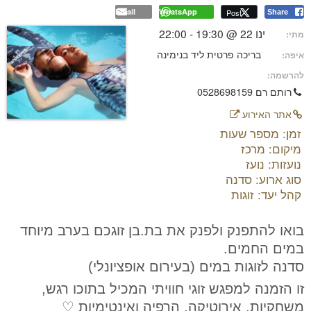
Email
WhatsApp
Post
Share
ינו 22 @ 19:30 - 22:00
מתי:
בריכה פרטית ליד בנימינה
איפה:
להרשמה:
רותם רם 0528698159
אתר האירוע
זמן: מספר שעות
מיקום: מרכז
נועזות: נועז
סוג ארוע: סדנה
קהל יעד: זוגות
בואו להתפנק ולפנק את בת.בן זוגכם בערב מיוחד
במים החמים.
סדנה לזוגות במים (בעירום אופציונלי)
זו הזמנה למפגש זוגי חוויתי המכיל בתוכו רגש,
משחקיות, אירוטיקה, הרפיה ואינטימיות ♡