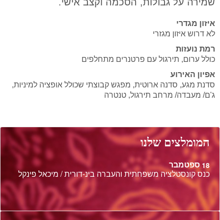
שמירה על גבולות, הסכמה וקצב אישי.
איזון מגדרי
לא דרוש איזון מגזרי
רמת נועזות
כולל ערום, תירגול עם פרטנרים מתחלפים
אפיון האירוע
סדנת מגע, סדנה ארוטית, מפגש קבוצתי שכולל אופציה למיניות,
ג'ם/ מעבדה/ מרחב תירגול, טנטרה
המומלצים שלנו
ספטמבר
18
כנס קונסטלציה משפחתית והעברה בינ-דורית / מיכאל פינקל