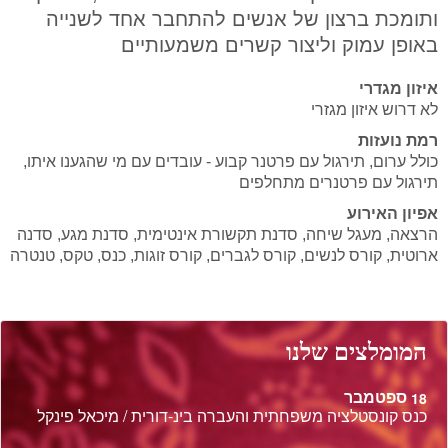
ותומכת ברצון של אנשים להתחבר אחד לשנייה
באופן עמוק וליצור קשרים משמעותיים
איזון מגדרי
לא דרוש איזון מגזרי
רמת נועזות
כולל ערום, תירגול עם פרטנר קבוע - עובדים עם מי שהגענו איתו,
תירגול עם פרטנרים מתחלפים
אפיון האירוע
הרצאה, מעגל שיחה, סדנת תקשורת אינטימית, סדנת מגע, סדנה
ארוטית, קורס לנשים, קורס לגברים, קורס זוגות, כנס, טקס, טנטרה
המומלצים שלנו
ספטמבר
18
כנס קונסטלציה משפחתית והעברה בינ-דורית / מיכאל פינקל